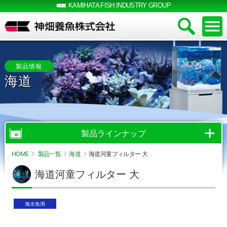
KAMIHATA FISH INDUSTRY GROUP
製品情報
海道
製品ラインナップ
HOME
製品一覧
海道
海道河童フィルター 大
海道河童フィルター 大
海水魚用