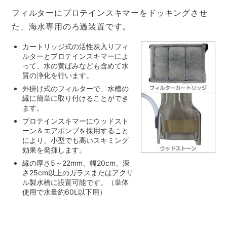
フィルターにプロテインスキマーをドッキングさせ
た、海水専用のろ過装置です。
カートリッジ式の活性炭入りフィ
ルターとプロテインスキマーによ
って、水の黄ばみなども含めて水
質の浄化を行います。
外掛け式のフィルターで、水槽の
縁に簡単に取り付けることができ
ます。
プロテインスキマーにウッドスト
ーン＆エアポンプを採用すること
により、小型でも高いスキミング
効果を発揮します。
縁の厚さ5～22mm、幅20cm、深
さ25cm以上のガラスまたはアクリ
ル製水槽に設置可能です。（単体
使用で水量約60L以下用）