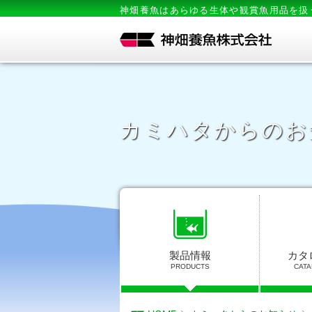
神畑養魚はあらゆる生体や観賞魚用品を扱
カミハタからのお
製品情報
カタ
PRODUCTS
CATA