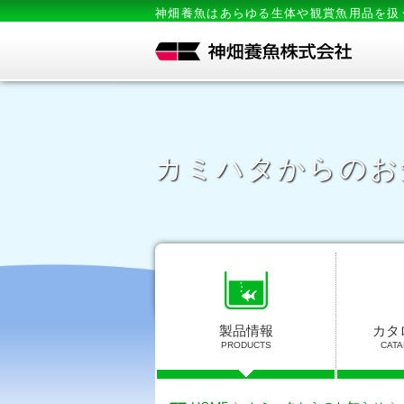
神畑養魚はあらゆる生体や観賞魚用品を扱
カミハタからのお
製品情報
カタ
PRODUCTS
CATA